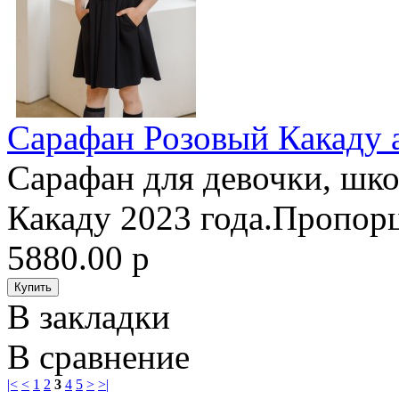
Сарафан Розовый Какаду 
Сарафан для девочки, шк
Какаду 2023 года.Пропорц
5880.00 р
В закладки
В сравнение
|<
<
1
2
3
4
5
>
>|