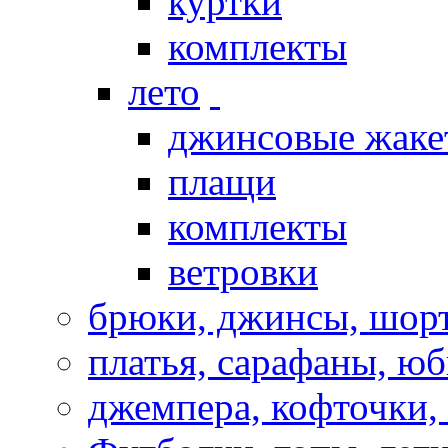
куртки
комплекты
лето
джинсовые жаке
плащи
комплекты
ветровки
брюки, джинсы, шор
платья, сарафаны, ю
джемпера, кофточки,