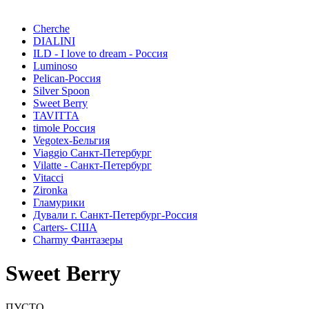
Cherche
DIALINI
ILD - I love to dream - Россия
Luminoso
Pelican-Россия
Silver Spoon
Sweet Berry
TAVITTA
timole Россия
Vegotex-Бельгия
Viaggio Санкт-Петербург
Vilatte - Санкт-Петербург
Vitacci
Zironka
Гламурики
Дували г. Санкт-Петербург-Россия
Сarters- США
Charmy Фантазеры
Sweet Berry
ПУСТО