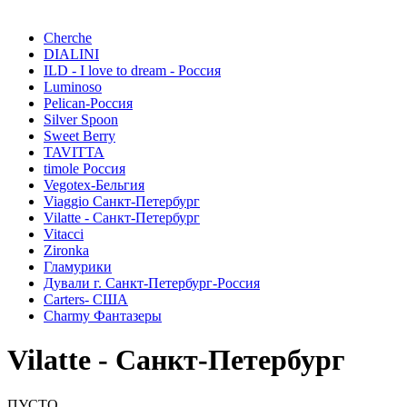
Cherche
DIALINI
ILD - I love to dream - Россия
Luminoso
Pelican-Россия
Silver Spoon
Sweet Berry
TAVITTA
timole Россия
Vegotex-Бельгия
Viaggio Санкт-Петербург
Vilatte - Санкт-Петербург
Vitacci
Zironka
Гламурики
Дували г. Санкт-Петербург-Россия
Сarters- США
Charmy Фантазеры
Vilatte - Санкт-Петербург
ПУСТО